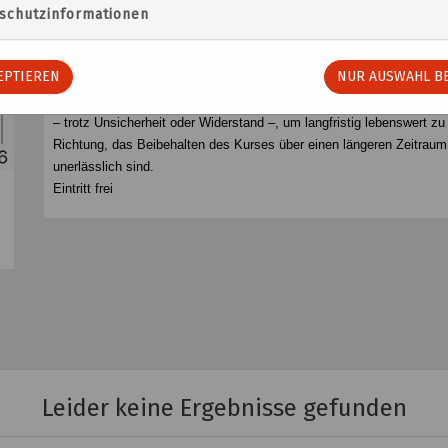
Am Beispiel der niederländischen Stadt Groningen zeigt sie, wie mu
schutzinformationen
Ausstellungsteil greift die Stadtentwicklung in Osnabrück auf.
Zur Eröffnung ist Matthias Rottmann (Partner, Stadtplaner bei De Z
EPTIEREN
NUR AUSWAHL BE
mit Standorten in Groningen, Rotterdam, Köln und Berlin hat die Aus
maßgeblich mitgestaltet. Der Vortrag untersucht, wie Städte klar
– trotz Unsicherheit oder Widerstand –, um langfristig lebenswert zu 
Richtung, das Beibehalten des Kurses über einen längeren Zeitraum
unerlässlich sind.
Eintritt frei
Leider keine Ergebnisse gefunden