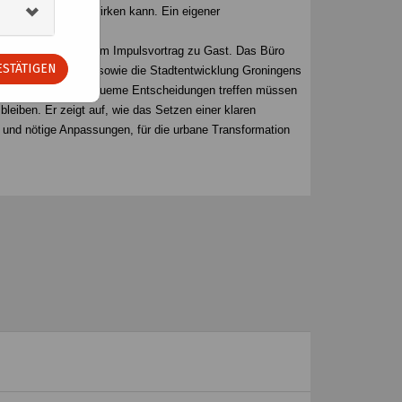
tige Stadtplanung wirken kann. Ein eigener
warte Hond) mit einem Impulsvortrag zu Gast. Das Büro
STÄTIGEN
stellung konzipiert sowie die Stadtentwicklung Groningens
e und manchmal unbequeme Entscheidungen treffen müssen
bleiben. Er zeigt auf, wie das Setzen einer klaren
 und nötige Anpassungen, für die urbane Transformation