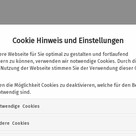
War
Cookie Hinweis und Einstellungen
re Webseite für Sie optimal zu gestalten und fortlaufend
ern zu können, verwenden wir notwendige Cookies. Durch d
 Nutzung der Webseite stimmen Sie der Verwendung dieser 
ckets
Führungen/ Veranstaltungen
Pub
en die Möglichkeit Cookies zu deaktivieren, welche für den B
otwendig sind.
twendige Cookies
Eröffnung „Mutige Stadt, mutige Entscheidung
dere Cookies
Wie entstehen lebenswerte Städte? Das MIK und der Verein für Bauk
Wanderausstellung ein, welche begleitend zur Ausstellung „Zukunf