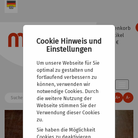
Warenkorb
0
Artikel
Cookie Hinweis und
0,00 €
Einstellungen
Um unsere Webseite für Sie
optimal zu gestalten und
fortlaufend verbessern zu
können, verwenden wir
Toggle
notwendige Cookies. Durch
naviga
A+
A-
die weitere Nutzung der
Webseite stimmen Sie der
Verwendung dieser Cookies
zu.
Sie haben die Möglichkeit
Cookies zu deaktivieren,