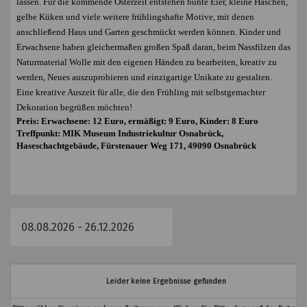
lassen. Für die kommende Osterzeit entstehen bunte Eier, kleine Häschen,
gelbe Küken und viele weitere frühlingshafte Motive, mit denen
anschließend Haus und Garten geschmückt werden können. Kinder und
Erwachsene haben gleichermaßen großen Spaß daran, beim Nassfilzen das
Naturmaterial Wolle mit den eigenen Händen zu bearbeiten, kreativ zu
werden, Neues auszuprobieren und einzigartige Unikate zu gestalten.
Eine kreative Auszeit für alle, die den Frühling mit selbstgemachter
Dekoration begrüßen möchten!
Preis: Erwachsene: 12 Euro, ermäßigt: 9 Euro, Kinder: 8 Euro
Treffpunkt: MIK Museum Industriekultur Osnabrück,
Haseschachtgebäude, Fürstenauer Weg 171, 49090 Osnabrück
Leider keine Ergebnisse gefunden