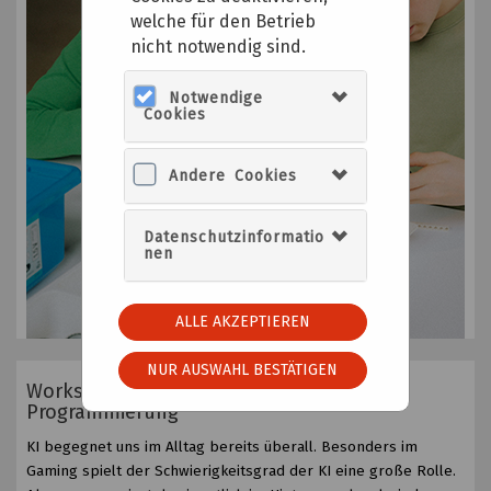
welche für den Betrieb
nicht notwendig sind.
Notwendige
Cookies
Andere Cookies
Datenschutzinformatio
nen
ALLE AKZEPTIEREN
NUR AUSWAHL BESTÄTIGEN
Workshop: Von Robotern, KI und
Programmierung
KI begegnet uns im Alltag bereits überall. Besonders im
Gaming spielt der Schwierigkeitsgrad der KI eine große Rolle.