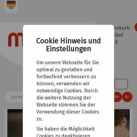
Warenkorb
0
Artikel
Cookie Hinweis und
0,00 €
Einstellungen
Um unsere Webseite für Sie
optimal zu gestalten und
fortlaufend verbessern zu
können, verwenden wir
Toggle
notwendige Cookies. Durch
naviga
A+
A-
die weitere Nutzung der
Webseite stimmen Sie der
Verwendung dieser Cookies
zu.
Sie haben die Möglichkeit
Cookies zu deaktivieren,