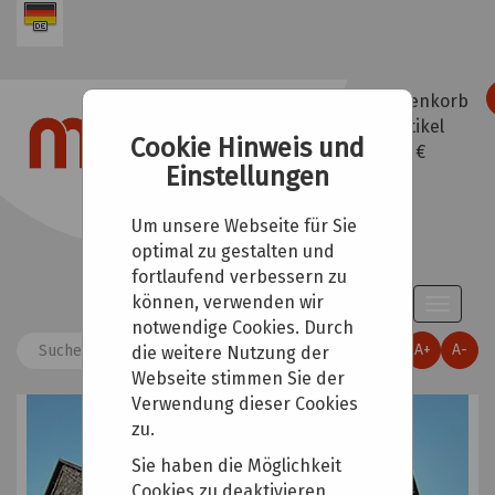
Warenkorb
0
Artikel
Cookie Hinweis und
0,00 €
Einstellungen
Um unsere Webseite für Sie
optimal zu gestalten und
fortlaufend verbessern zu
können, verwenden wir
Toggle
notwendige Cookies. Durch
naviga
A+
A-
die weitere Nutzung der
Webseite stimmen Sie der
Verwendung dieser Cookies
zu.
Sie haben die Möglichkeit
Cookies zu deaktivieren,