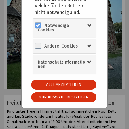
welche für den Betrieb
nicht notwendig sind.
Notwendige
Cookies
Andere Cookies
Datenschutzinformatio
nen
ALLE AKZEPTIEREN
NUR AUSWAHL BESTÄTIGEN
Freiluftkino „Playtime – Tatis herrliche Zeiten“
Kino unter freiem Himmel trifft auf sommerlichen Pop: Kelly
und Jan, Studierende am Institut für Musik der Hochschule
Osnabrück, eröffnen ab 19.00 Uhr den Abend mit einem Live-
Set. Anschließend läuft Jaques Tatis Klassiker „Playtime“ vor