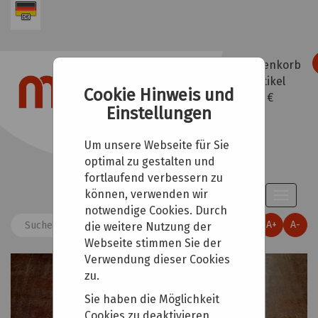
Warenkorb
0
Artikel
Cookie Hinweis und
0,00 €
Einstellungen
Um unsere Webseite für Sie
optimal zu gestalten und
fortlaufend verbessern zu
können, verwenden wir
Toggle
notwendige Cookies. Durch
naviga
A+
A-
die weitere Nutzung der
Webseite stimmen Sie der
Verwendung dieser Cookies
zu.
Sie haben die Möglichkeit
Cookies zu deaktivieren,