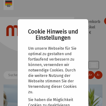
Warenkorb
0
Artikel
Cookie Hinweis und
0,00 €
Einstellungen
Um unsere Webseite für Sie
optimal zu gestalten und
fortlaufend verbessern zu
können, verwenden wir
Toggle
notwendige Cookies. Durch
naviga
A+
A-
die weitere Nutzung der
Webseite stimmen Sie der
Verwendung dieser Cookies
zu.
Sie haben die Möglichkeit
Cookies zu deaktivieren,