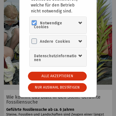
welche für den Betrieb
nicht notwendig sind.
Notwendige
Cookies
Andere Cookies
Datenschutzinformatio
nen
ALLE AKZEPTIEREN
NUR AUSWAHL BESTÄTIGEN
Wie kommt das Blatt in den Stein? Geführte
Fossiliensuche
Geführte Fossiliensuche ab ca. 6 Jahren
Steine, Fossilien und Landschaften sind Zeugen einer längst