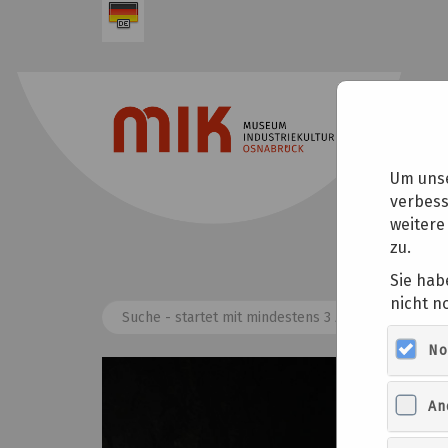
Um unse
verbess
weitere
zu.
Ti
Sie hab
nicht n
No
An