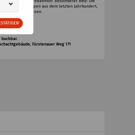
raße und zum Zechenbahnhof. Besonderer Reiz: Die
orische Grubenlampen aus dem letzten Jahrhundert,
nz erscheinen lassen.
STÄTIGEN
itt), Kinder 4 Euro
l buchbar.
eschachtgebäude, Fürstenauer Weg 171