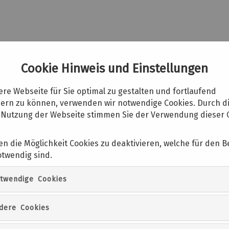
War
Cookie Hinweis und Einstellungen
re Webseite für Sie optimal zu gestalten und fortlaufend
ern zu können, verwenden wir notwendige Cookies. Durch d
 Nutzung der Webseite stimmen Sie der Verwendung dieser 
ckets
Führungen/ Veranstaltungen
Pub
en die Möglichkeit Cookies zu deaktivieren, welche für den B
otwendig sind.
twendige Cookies
Lichtertour am Piesberg - Führung
dere Cookies
Nach einer kurzen Führung durch den unterirdischen H
der Steinkohlenzeche am Piesberg besucht und Wissen