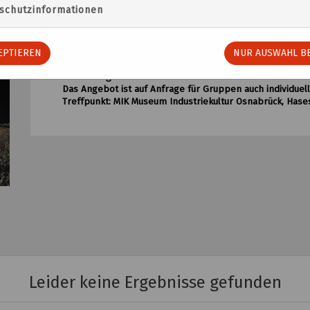
erläutert. Dabei geht es zum Süberweg, zur Glückaufst
schutzinformationen
Teilnehmer*innen erhellen ihren Weg selbst durch hist
welche die Häuser und Anlagen in einem besonderen Gla
Tipp: Wettergemäße Kleidung und festes Schuhwerk
EPTIEREN
NUR AUSWAHL BE
Kosten: 12 Euro, ermäßigt: 9 Euro (jeweils inklusive Eintr
Anmeldung erforderlich!
Das Angebot ist auf Anfrage für Gruppen auch individuel
Treffpunkt: MIK Museum Industriekultur Osnabrück, Has
Leider keine Ergebnisse gefunden